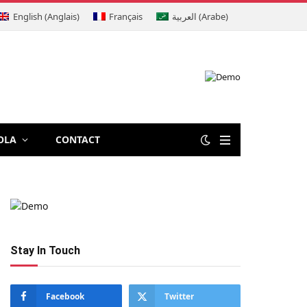
English
(
Anglais
)
Français
العربية
(
Arabe
)
OLA
CONTACT
Stay In Touch
Facebook
Twitter