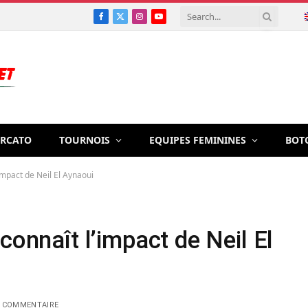
Facebook
X
Instagram
YouTube
(Twitter)
RCATO
TOURNOIS
EQUIPES FEMININES
BOT
impact de Neil El Aynaoui
connaît l’impact de Neil El
 COMMENTAIRE