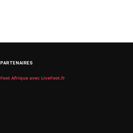
PARTENAIRES
Foot Afrique avec LiveFoot.fr