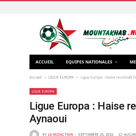
ACCUEIL
EQUIPES NATIONALES
ME
Accueil
LIGUE EUROPA
Ligue Europa : Haise reconnaît l’
»
»
LIGUE EUROPA
Ligue Europa : Haise re
Aynaoui
BY
LA REDACTION
SEPTEMBRE 25, 2025
AUCUN