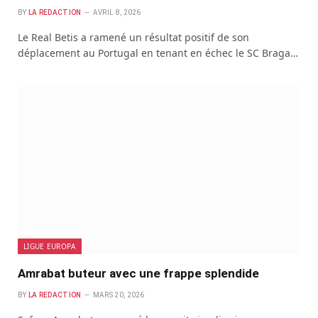
BY
LA REDACTION
AVRIL 8, 2026
Le Real Betis a ramené un résultat positif de son
déplacement au Portugal en tenant en échec le SC Braga…
LIGUE EUROPA
Amrabat buteur avec une frappe splendide
BY
LA REDACTION
MARS 20, 2026