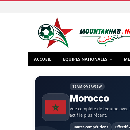
ACCUEIL
EQUIPES NATIONALES
ME
TEAM OVERVIEW
Morocco
Vue complète de l’équipe avec le
actif le plus récent.
Toutes compétitions
Effectif