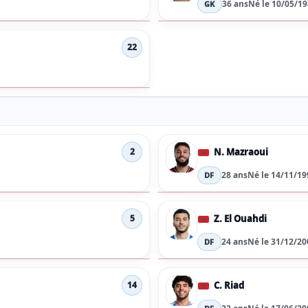
36 ans
Né le 10/05/19
GK
22
N. Mazraoui
2
28 ans
Né le 14/11/19
DF
Z. El Ouahdi
5
24 ans
Né le 31/12/20
DF
C. Riad
14