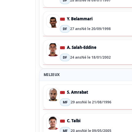
28 ans
Né le 09/01/1997
DF
Y. Belammari
27 ans
Né le 20/09/1998
DF
A. Salah-Eddine
24 ans
Né le 18/01/2002
DF
MILIEUX
S. Amrabat
29 ans
Né le 21/08/1996
MF
C. Talbi
20 ans
Né le 09/05/2005
MF