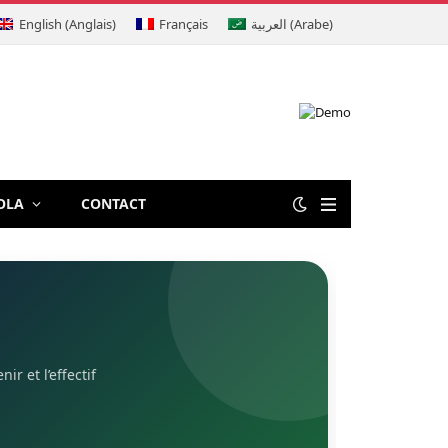
English
(
Anglais
)
Français
العربية
(
Arabe
)
OLA
CONTACT
r et l’effectif