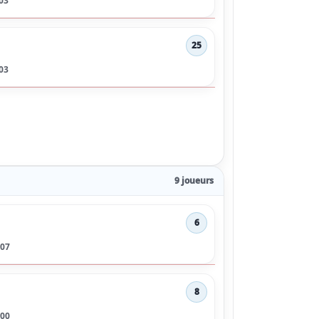
03
25
03
9 joueurs
6
007
8
000