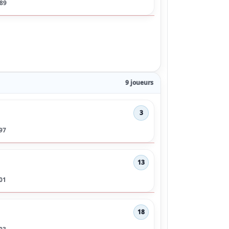
89
9 joueurs
3
97
13
01
18