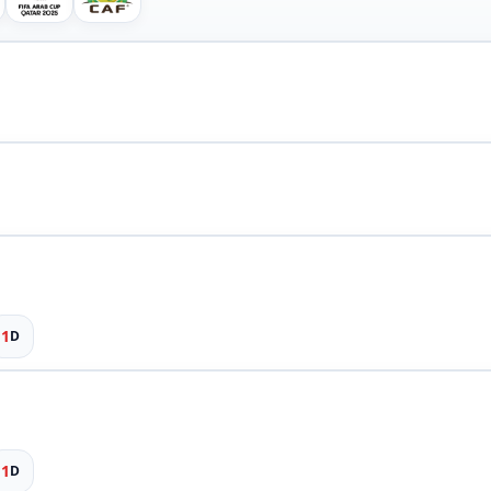
1
D
1
D