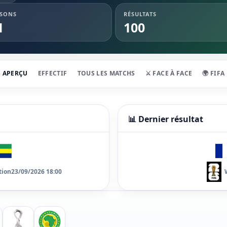
ISONS
RÉSULTATS
1
100
APERÇU
EFFECTIF
TOUS LES MATCHS
⚔️ FACE À FACE
🌍 FIFA
📊 Dernier résultat
tion
23/09/2026 18:00