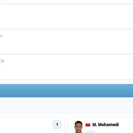
5)
15)
M. Mohamedi
1