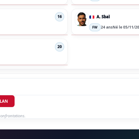
A. Sbaï
16
24 ans
Né le 05/11/2
FW
20
ILAN
confrontations.