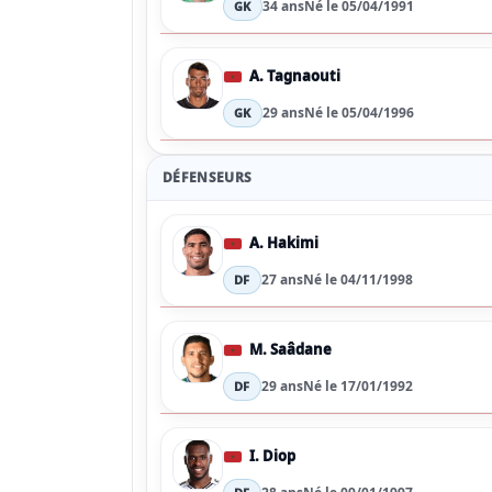
34 ans
Né le 05/04/1991
GK
A. Tagnaouti
29 ans
Né le 05/04/1996
GK
DÉFENSEURS
A. Hakimi
27 ans
Né le 04/11/1998
DF
M. Saâdane
29 ans
Né le 17/01/1992
DF
I. Diop