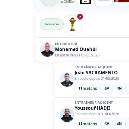
2
Palmarès
ENTRAÎNEUR
Mohamed Ouahbi
En poste depuis 01/03/2026
ENTRAÎNEUR ADJOINT
João
SACRAMENTO
En poste depuis 01/03/2026
matchs
6
4
11
V
N
ENTRAÎNEUR ADJOINT
Youssouf
HADJI
En poste depuis 01/03/2026
matchs
6
4
11
V
N