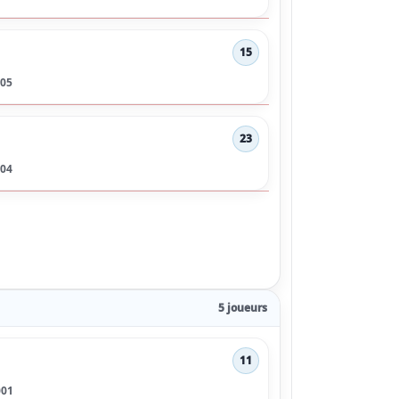
15
005
23
004
5 joueurs
11
001