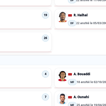
22 ans
Né le 17/06/20
DF
R. Halhal
19
22 ans
Né le 05/03/20
DF
26
A. Bouaddi
4
18 ans
Né le 02/10/2
MF
A. Ounahi
7
25 ans
Né le 19/04/2
MF