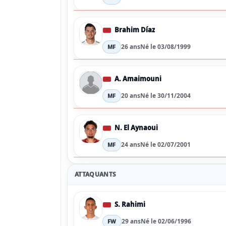
Brahim Díaz
26 ans
Né le 03/08/1999
MF
A. Amaimouni
20 ans
Né le 30/11/2004
MF
N. El Aynaoui
24 ans
Né le 02/07/2001
MF
ATTAQUANTS
S. Rahimi
29 ans
Né le 02/06/1996
FW