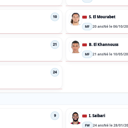
S. El Mourabet
10
20 ans
Né le 06/10/2
MF
B. El Khannouss
21
21 ans
Né le 10/05/2
MF
24
I. Saibari
9
24 ans
Né le 28/01/2
FW