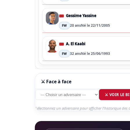
Gessime Yassine
20 ans
Né le 22/11/2005
FW
A. El Kaabi
32 ans
Né le 25/06/1993
FW
⚔️ Face à face
⚔️ VOIR LE B
Sélectionnez un adversaire pour afficher l'historique des 