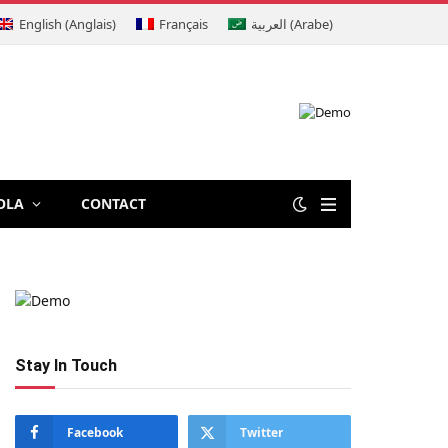
English
(
Anglais
)
Français
العربية
(
Arabe
)
OLA
CONTACT
Stay In Touch
Facebook
Twitter