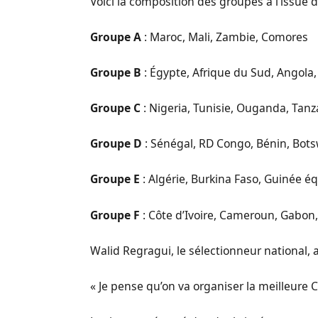
Voici la composition des groupes à l’issue d
Groupe A
: Maroc, Mali, Zambie, Comores
Groupe B
: Égypte, Afrique du Sud, Angol
Groupe C
: Nigeria, Tunisie, Ouganda, Tanz
Groupe D
: Sénégal, RD Congo, Bénin, Bot
Groupe E
: Algérie, Burkina Faso, Guinée é
Groupe F
: Côte d’Ivoire, Cameroun, Gabo
Walid Regragui, le sélectionneur national, 
« Je pense qu’on va organiser la meilleure C