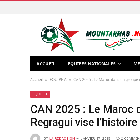
ACCUEIL
EQUIPES NATIONALES
ME
Accueil
EQUIPE A
CAN 2025 : Le Maroc dans un groupe équ
»
»
EQUIPE A
CAN 2025 : Le Maroc d
Regragui vise l’histoire 
BY
LA REDACTION
JANVIER 27, 2025
2 COMMEN