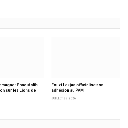
emagne : Ebnoutalib
Fouzi Lekjaa officialise son
ion sur les Lions de
adhésion au PAM
JUILLET 25, 2026
6