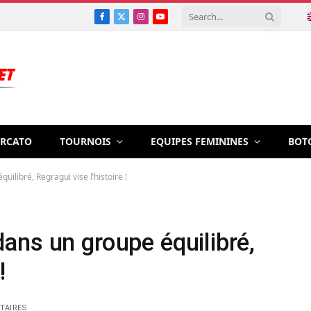
Facebook
X
Instagram
YouTube
(Twitter)
RCATO
TOURNOIS
EQUIPES FEMININES
BOT
ilibré, Regragui vise l’histoire !
ans un groupe équilibré,
!
TAIRES