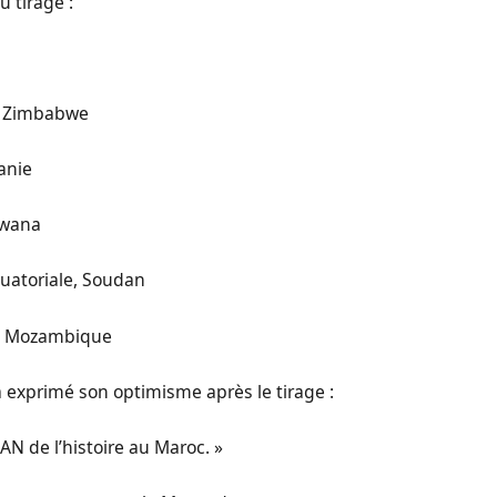
u tirage :
a, Zimbabwe
anie
swana
quatoriale, Soudan
n, Mozambique
a exprimé son optimisme après le tirage :
AN de l’histoire au Maroc. »