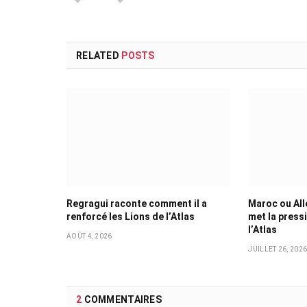
RELATED
POSTS
Regragui raconte comment il a
Maroc ou All
renforcé les Lions de l’Atlas
met la press
l’Atlas
AOÛT 4, 2026
JUILLET 26, 202
2
COMMENTAIRES