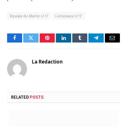
Équipe du Maroc U17
Lionceaux U17
Facebook
Twitter
Pinterest
LinkedIn
Tumblr
Telegram
Email
La Redaction
RELATED
POSTS