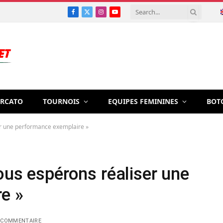
Facebook
X
Instagram
YouTube
(Twitter)
RCATO
TOURNOIS
EQUIPES FEMININES
BOT
er une performance exemplaire »
ous espérons réaliser une
e »
 COMMENTAIRE