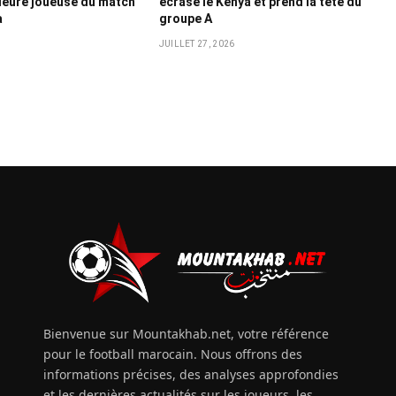
lleure joueuse du match
écrase le Kenya et prend la tête du
a
groupe A
6
JUILLET 27, 2026
Bienvenue sur Mountakhab.net, votre référence
pour le football marocain. Nous offrons des
informations précises, des analyses approfondies
et les dernières actualités sur les joueurs, les