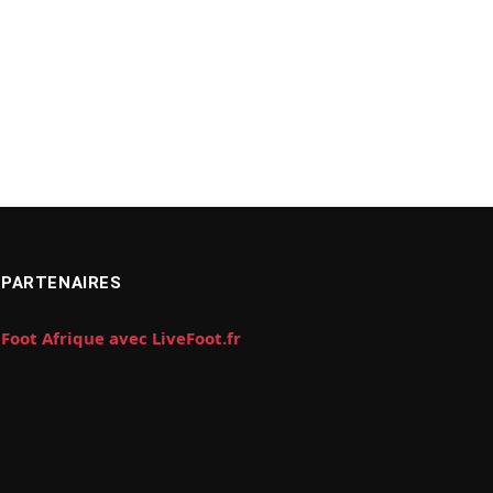
PARTENAIRES
Foot Afrique avec LiveFoot.fr