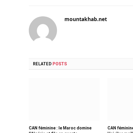
mountakhab.net
RELATED
POSTS
CAN féminine : le Maroc domine
CAN féminine