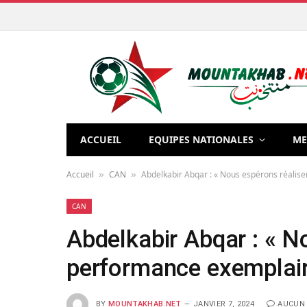
ACCUEIL
EQUIPES NATIONALES
ME
Accueil
CAN
Abdelkabir Abqar : « Nous espérons réalis
»
»
CAN
Abdelkabir Abqar : « N
performance exemplair
BY
MOUNTAKHAB.NET
JANVIER 7, 2024
AUCUN