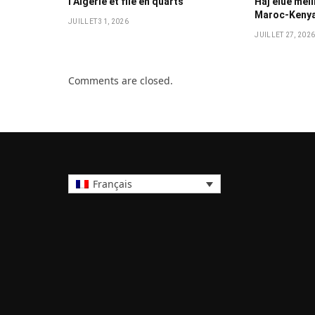
l’Algérie et file en quarts
Haj élue mei
Maroc-Keny
JUILLET 31, 2026
JUILLET 27, 202
Comments are closed.
Français