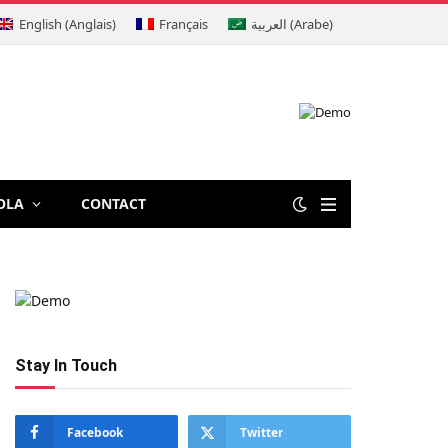
English
(
Anglais
)
Français
العربية
(
Arabe
)
OLA
CONTACT
Stay In Touch
Facebook
Twitter