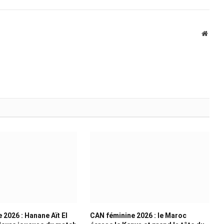
Websi
 2026 : Hanane Aït El
CAN féminine 2026 : le Maroc