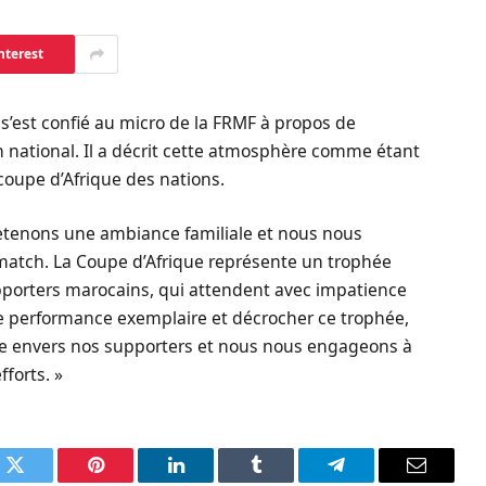
nterest
, s’est confié au micro de la FRMF à propos de
n national. Il a décrit cette atmosphère comme étant
 coupe d’Afrique des nations.
retenons une ambiance familiale et nous nous
 match. La Coupe d’Afrique représente un trophée
porters marocains, qui attendent avec impatience
ne performance exemplaire et décrocher ce trophée,
de envers nos supporters et nous nous engageons à
fforts. »
k
Twitter
Pinterest
LinkedIn
Tumblr
Telegram
Email