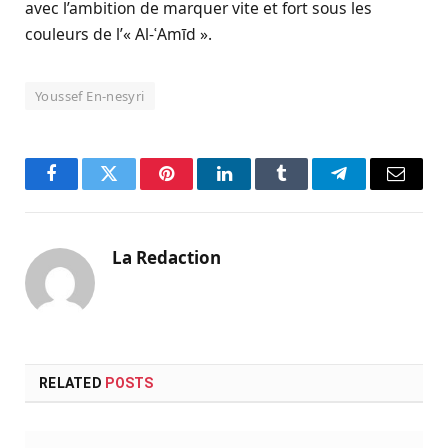
avec l’ambition de marquer vite et fort sous les
couleurs de l’« Al-ʿAmīd ».
Youssef En-nesyri
Facebook
Twitter
Pinterest
LinkedIn
Tumblr
Telegram
Email
La Redaction
RELATED
POSTS