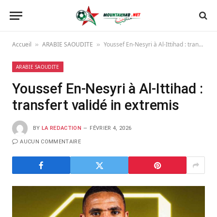
Accueil
ARABIE SAOUDITE
Youssef En-Nesyri à Al-Ittihad : transfert validé in extremis
»
»
ARABIE SAOUDITE
Youssef En-Nesyri à Al-Ittihad :
transfert validé in extremis
BY
LA REDACTION
FÉVRIER 4, 2026
AUCUN COMMENTAIRE