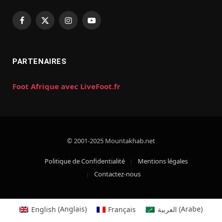
Facebook
X
Instagram
YouTube
(Twitter)
PARTENAIRES
Foot Afrique avec LiveFoot.fr
© 2001-2025 Mountakhab.net
Politique de Confidentialité
Mentions légales
Contactez-nous
English
(
Anglais
)
Français
العربية
(
Arabe
)