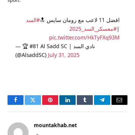
sport.
افضل 11 لاعب مع رومان سايس 🔝
#السد
#معسكر_السد_2025
|
pic.twitter.com/HkTyFXq93M
— 🏆 #81 Al Sadd SC | نادي السد
(@AlsaddSC)
July 31, 2025
Facebook
Twitter
Pinterest
LinkedIn
Tumblr
Telegram
Email
mountakhab.net