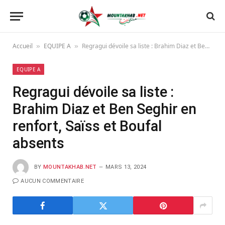
Accueil
EQUIPE A
Regragui dévoile sa liste : Brahim Diaz et Ben Seghir en renfort, Saïss et Boufal absents
»
»
EQUIPE A
Regragui dévoile sa liste :
Brahim Diaz et Ben Seghir en
renfort, Saïss et Boufal
absents
BY
MOUNTAKHAB.NET
MARS 13, 2024
AUCUN COMMENTAIRE