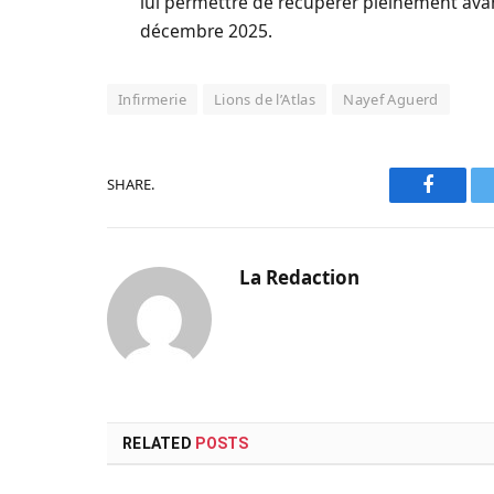
lui permettre de récupérer pleinement avan
décembre 2025.
Infirmerie
Lions de l’Atlas
Nayef Aguerd
SHARE.
Faceboo
La Redaction
RELATED
POSTS