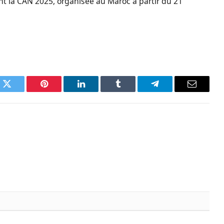
t la CAN 2025, organisée au Maroc à partir du 21
k
Twitter
Pinterest
LinkedIn
Tumblr
Telegram
Email