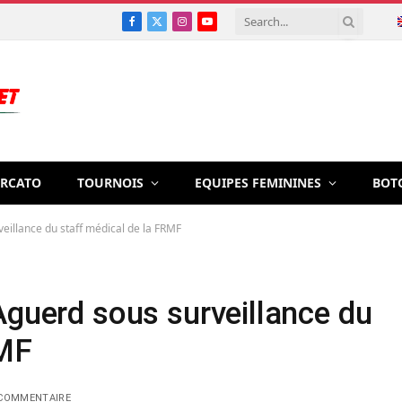
Facebook
X
Instagram
YouTube
(Twitter)
RCATO
TOURNOIS
EQUIPES FEMININES
BOT
veillance du staff médical de la FRMF
Aguerd sous surveillance du
RMF
COMMENTAIRE