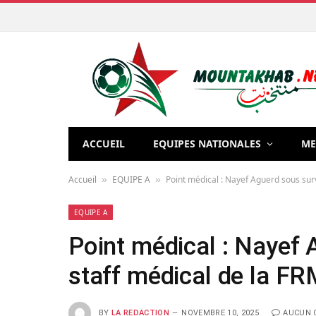
ACCUEIL
EQUIPES NATIONALES
ME
Accueil
EQUIPE A
Point médical : Nayef Aguerd sous sur
»
»
EQUIPE A
Point médical : Nayef 
staff médical de la F
BY
LA REDACTION
NOVEMBRE 10, 2025
AUCUN 