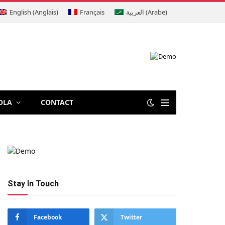
English
(
Anglais
)
Français
العربية
(
Arabe
)
OLA
CONTACT
Stay In Touch
Facebook
Twitter