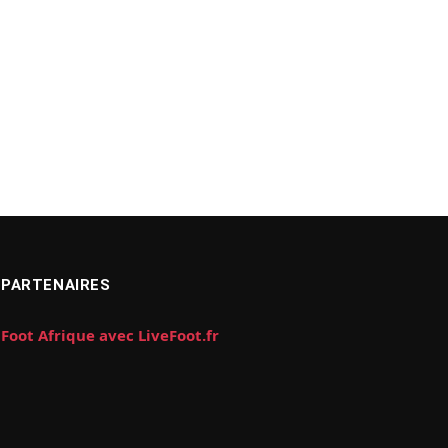
PARTENAIRES
Foot Afrique avec LiveFoot.fr