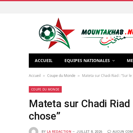
ACCUEIL
EQUIPES NATIONALES
ME
Accueil
Coupe du Monde
Mateta sur Chadi Riad : “Sur le 
»
»
COUPE DU MONDE
Mateta sur Chadi Riad : 
chose”
BY
LA REDACTION
JUILLET 8, 2026
AUCUN COM