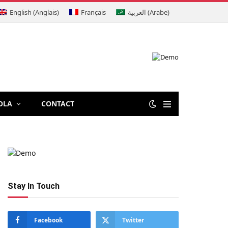
English
(
Anglais
)
Français
العربية
(
Arabe
)
OLA
CONTACT
Stay In Touch
Facebook
Twitter