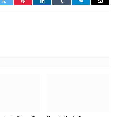
k
Twitter
Pinterest
LinkedIn
Tumblr
Telegram
Email