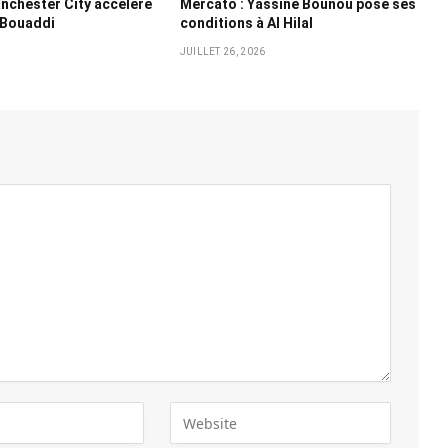
nchester City accélère
Mercato : Yassine Bounou pose ses
 Bouaddi
conditions à Al Hilal
6
JUILLET 26, 2026