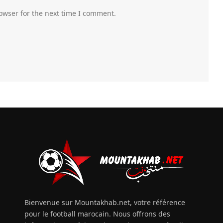
owser for the next time I comment.
Bienvenue sur Mountakhab.net, votre référence
pour le football marocain. Nous offrons des