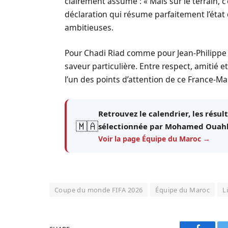
clairement assumé : « Mais sur le terrain, 
déclaration qui résume parfaitement l’état
ambitieuses.
Pour Chadi Riad comme pour Jean-Philippe 
saveur particulière. Entre respect, amitié et
l’un des points d’attention de ce France-Ma
Retrouvez le calendrier, les résult
🇲🇦
sélectionnée par Mohamed Ouahbi,
Voir la page Équipe du Maroc →
Coupe du monde FIFA 2026
Équipe du Maroc
L