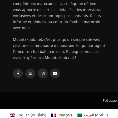
compétitions marocaines. Notre équipe dédiée
vous apporte des articles détaillés, des interviews
exclusives et des reportages passionnants. Restez
informé et plongez au cœur du football marocain
avec nous.
Mountakhab.net, c'est plus qu'un simple site web,
c'est une communauté de passionnés qui partagent
l'amour du football marocain. Rejoignez-nous et
vivez l'expérience Mountakhab.net !
Facebook
X
Instagram
YouTube
(Twitter)
Politique 
English
(
Anglais
)
Français
العربية
(
Arabe
)