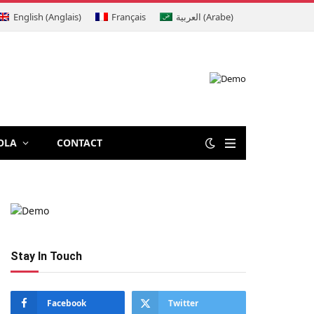
English
(
Anglais
)
Français
العربية
(
Arabe
)
OLA
CONTACT
Stay In Touch
Facebook
Twitter