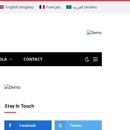
English
(
Anglais
)
Français
العربية
(
Arabe
)
OLA
CONTACT
Stay In Touch
Facebook
Twitter