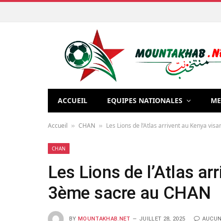
ACCUEIL
EQUIPES NATIONALES
ME
Accueil
CHAN
Les Lions de l’Atlas arrivent au Kenya vi
»
»
CHAN
Les Lions de l’Atlas ar
3ème sacre au CHAN
BY
MOUNTAKHAB.NET
JUILLET 28, 2025
AUCUN