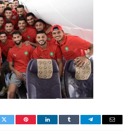
k
Twitter
Pinterest
LinkedIn
Tumblr
Telegram
Email