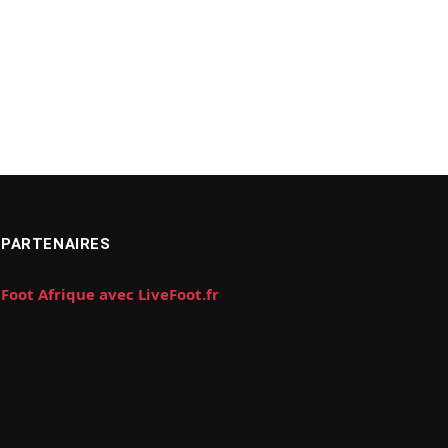
PARTENAIRES
Foot Afrique avec LiveFoot.fr