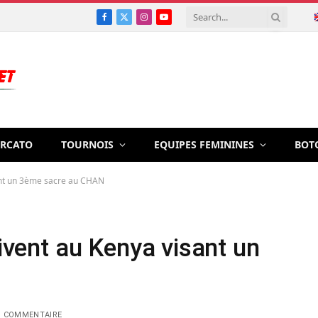
Facebook
X
Instagram
YouTube
(Twitter)
RCATO
TOURNOIS
EQUIPES FEMININES
BOT
sant un 3ème sacre au CHAN
rivent au Kenya visant un
 COMMENTAIRE