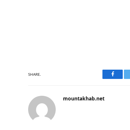
SHARE.
Faceboo
mountakhab.net