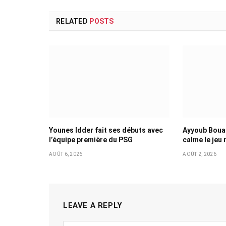
RELATED
POSTS
Younes Idder fait ses débuts avec
Ayyoub Bouad
l’équipe première du PSG
calme le jeu
AOÛT 6, 2026
AOÛT 2, 2026
LEAVE A REPLY