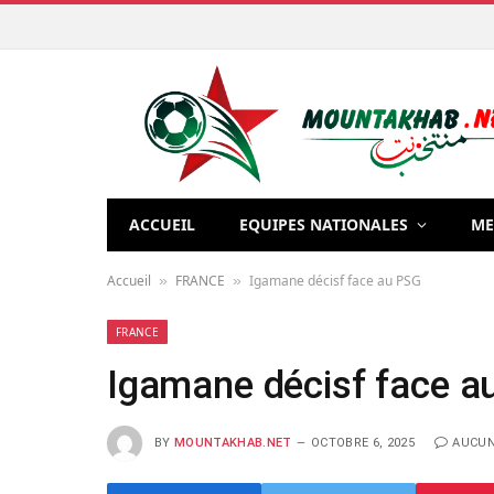
ACCUEIL
EQUIPES NATIONALES
ME
Accueil
FRANCE
Igamane décisf face au PSG
»
»
FRANCE
Igamane décisf face a
BY
MOUNTAKHAB.NET
OCTOBRE 6, 2025
AUCUN