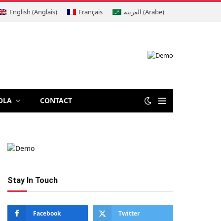
English
(
Anglais
)
Français
العربية
(
Arabe
)
OLA
CONTACT
Stay In Touch
Facebook
Twitter