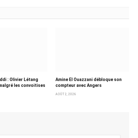
di : Olivier Létang
Amine El Ouazzani débloque son
 malgré les convoitises
compteur avec Angers
AOÛT 2, 2026