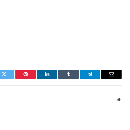
k
Twitter
Pinterest
LinkedIn
Tumblr
Telegram
Email
Websi