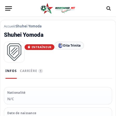
Accueil
Shuhei Yomoda
/
Shuhei Yomoda
Oita Trinita
🧠 ENTRAÎNEUR
INFOS
CARRIÈRE
1
Nationalité
N/C
Date de naissance