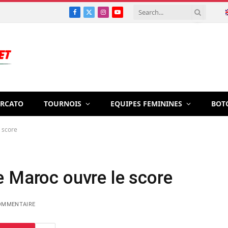
Facebook
X
Instagram
YouTube
(Twitter)
RCATO
TOURNOIS
EQUIPES FEMININES
BOT
 score
e Maroc ouvre le score
OMMENTAIRE