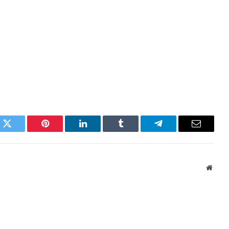
k
Twitter
Pinterest
LinkedIn
Tumblr
Telegram
Email
Websi