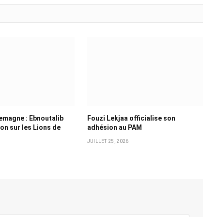
emagne : Ebnoutalib
Fouzi Lekjaa officialise son
ion sur les Lions de
adhésion au PAM
JUILLET 25, 2026
6