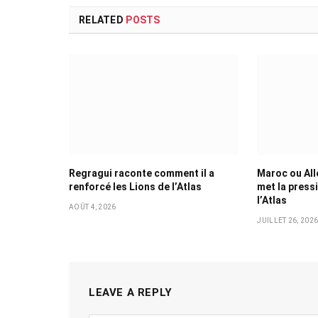
RELATED
POSTS
Regragui raconte comment il a
Maroc ou All
renforcé les Lions de l’Atlas
met la press
l’Atlas
AOÛT 4, 2026
JUILLET 26, 202
LEAVE A REPLY