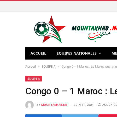
ACCUEIL
EQUIPES NATIONALES
ME
Accueil
EQUIPE A
Congo 0 – 1 Maroc : Le Maroc ouvre le
»
»
EQUIPE A
Congo 0 – 1 Maroc : L
BY
MOUNTAKHAB.NET
JUIN 11, 2024
AUCUN C