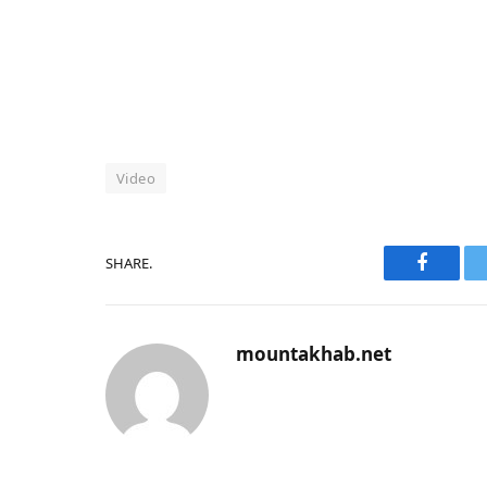
Video
SHARE.
Faceboo
mountakhab.net