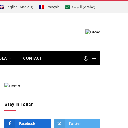
English
(
Anglais
)
Français
العربية
(
Arabe
)
OLA
CONTACT
Stay In Touch
Facebook
Twitter