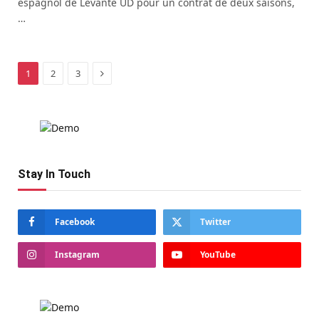
espagnol de Levante UD pour un contrat de deux saisons,
…
Next
1
2
3
Stay In Touch
Facebook
Twitter
Instagram
YouTube