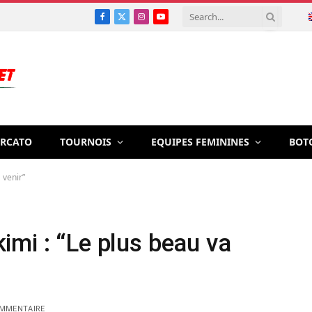
Facebook
X
Instagram
YouTube
(Twitter)
RCATO
TOURNOIS
EQUIPES FEMININES
BOT
 venir”
mi : “Le plus beau va
MMENTAIRE