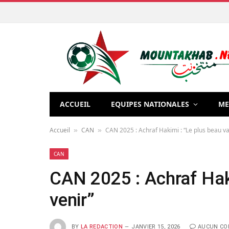
ACCUEIL
EQUIPES NATIONALES
ME
Accueil
CAN
CAN 2025 : Achraf Hakimi : “Le plus beau va
»
»
CAN
CAN 2025 : Achraf Haki
venir”
BY
LA REDACTION
JANVIER 15, 2026
AUCUN CO