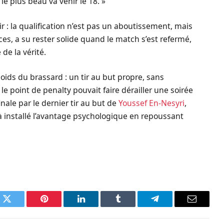
, le plus beau va venir le 18. »
ir : la qualification n’est pas un aboutissement, mais
es, a su rester solide quand le match s’est refermé,
 de la vérité.
oids du brassard : un tir au but propre, sans
 point de penalty pouvait faire dérailler une soirée
nale par le dernier tir au but de
Youssef En-Nesyri
,
éjà installé l’avantage psychologique en repoussant
k
Twitter
Pinterest
LinkedIn
Tumblr
Telegram
Email