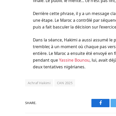
finale. Le public le mérite… ce n’est pas fini
Derrière cette phrase, il y a un message cla
une étape. Le Maroc a contrôlé par séquenc
puis a fait basculer la décision sur l’exercice
Dans la séance, Hakimi a aussi assumé le p
trembler, à un moment où chaque pas vers le
entière. Le Maroc a ensuite été envoyé en fi
pendant que
Yassine Bounou
, lui, avait d
deux tentatives nigérianes.
Achraf Hakimi
CAN 2025
SHARE.
Faceboo