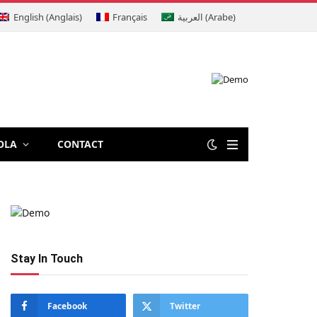
English
(
Anglais
)
Français
العربية
(
Arabe
)
OLA
CONTACT
Stay In Touch
Facebook
Twitter