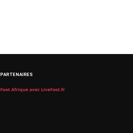
PARTENAIRES
Foot Afrique avec LiveFoot.fr