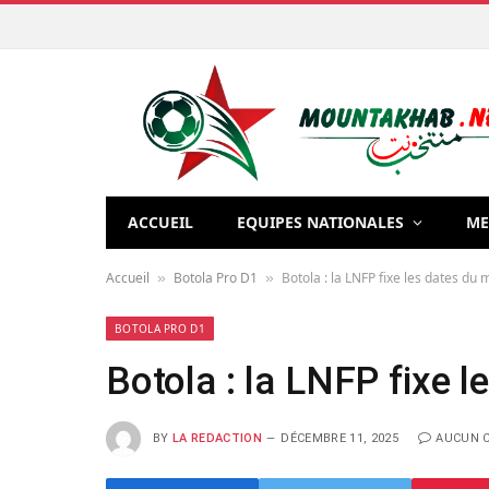
ACCUEIL
EQUIPES NATIONALES
ME
Accueil
Botola Pro D1
Botola : la LNFP fixe les dates du 
»
»
BOTOLA PRO D1
Botola : la LNFP fixe l
BY
LA REDACTION
DÉCEMBRE 11, 2025
AUCUN 