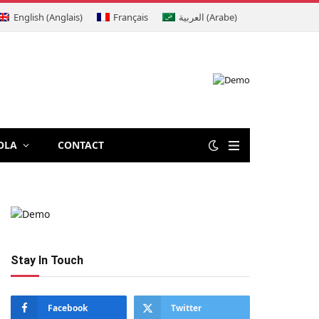
English
(
Anglais
)
Français
العربية
(
Arabe
)
OLA
CONTACT
Stay In Touch
Facebook
Twitter