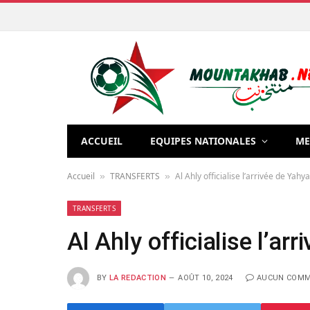
ACCUEIL
EQUIPES NATIONALES
ME
Accueil
TRANSFERTS
Al Ahly officialise l’arrivée de Yahya
»
»
TRANSFERTS
Al Ahly officialise l’ar
BY
LA REDACTION
AOÛT 10, 2024
AUCUN COMM