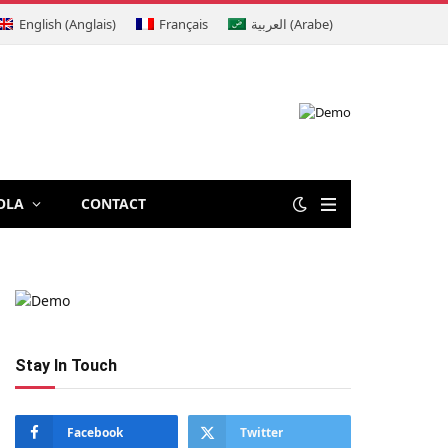
English
(
Anglais
)
Français
العربية
(
Arabe
)
OLA
CONTACT
Stay In Touch
Facebook
Twitter