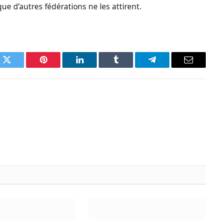
ue d’autres fédérations ne les attirent.
k
Twitter
Pinterest
LinkedIn
Tumblr
Telegram
Email