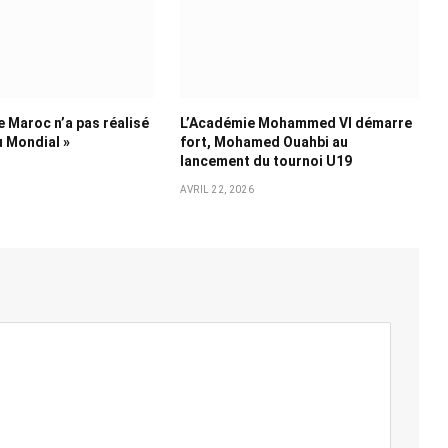
e Maroc n’a pas réalisé
L’Académie Mohammed VI démarre
u Mondial »
fort, Mohamed Ouahbi au
lancement du tournoi U19
AVRIL 22, 2026