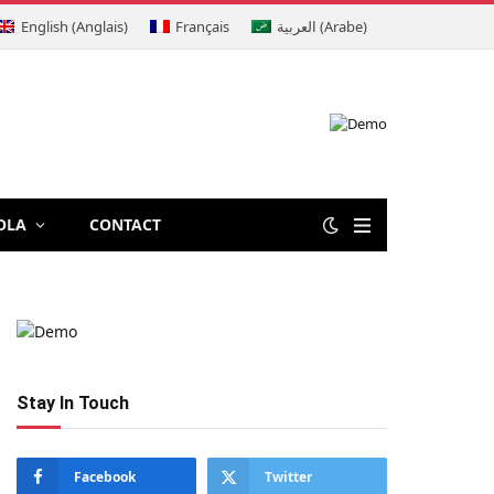
English
(
Anglais
)
Français
العربية
(
Arabe
)
OLA
CONTACT
Stay In Touch
Facebook
Twitter