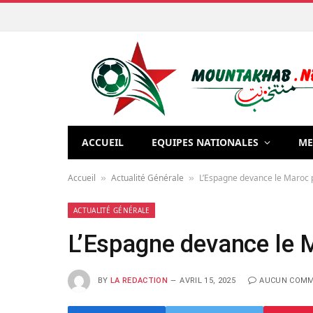
ACCUEIL
EQUIPES NATIONALES
ME
Accueil
Actualité Générale
L’Espagne devance le Maroc 
»
»
ACTUALITÉ GÉNÉRALE
L’Espagne devance le 
BY
LA REDACTION
AVRIL 15, 2025
AUCUN COMM