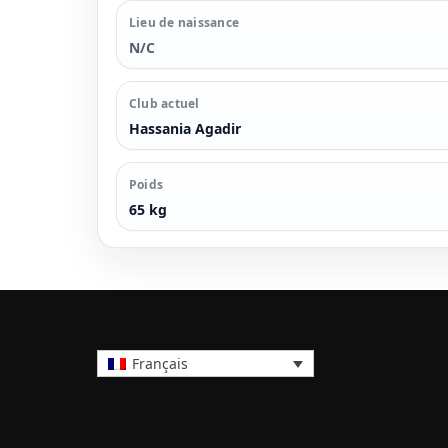
Lieu de naissance
N/C
Club actuel
Hassania Agadir
Poids
65 kg
Français