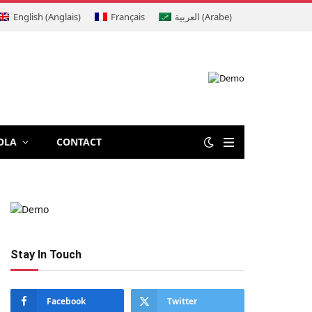
English
(
Anglais
)
Français
العربية
(
Arabe
)
OLA
CONTACT
Stay In Touch
Facebook
Twitter