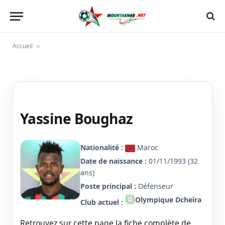
Accueil
»
Yassine Boughaz
Nationalité :
Maroc
Date de naissance :
01/11/1993 (32
ans)
Poste principal :
Défenseur
Olympique Dcheïra
Club actuel :
Retrouvez sur cette page la fiche complète de