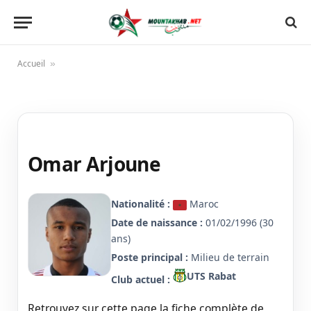
Accueil
»
Omar Arjoune
Nationalité :
Maroc
Date de naissance :
01/02/1996 (30
ans)
Poste principal :
Milieu de terrain
UTS Rabat
Club actuel :
Retrouvez sur cette page la fiche complète de