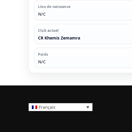
Lieu de naissance
N/C
Club actuel
CR Khemis Zemamra
Poids
N/C
Français