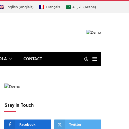
English
(
Anglais
)
Français
العربية
(
Arabe
)
OLA
CONTACT
Stay In Touch
Facebook
Twitter