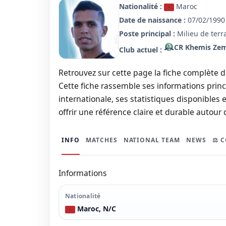
Nationalité :
Maroc
Date de naissance :
07/02/1990 
Poste principal :
Milieu de terr
CR Khemis Ze
Club actuel :
Retrouvez sur cette page la fiche complète 
Cette fiche rassemble ses informations princi
internationale, ses statistiques disponibles e
offrir une référence claire et durable autour 
INFO
MATCHES
NATIONAL TEAM
NEWS
⚖️ 
Informations
Nationalité
Maroc, N/C