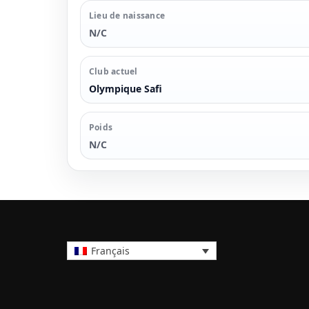
Lieu de naissance
N/C
Club actuel
Olympique Safi
Poids
N/C
Français