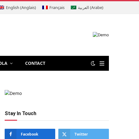
English
(
Anglais
)
Français
العربية
(
Arabe
)
OLA
CONTACT
Stay In Touch
Facebook
Twitter