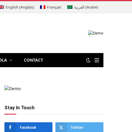
English
(
Anglais
)
Français
العربية
(
Arabe
)
OLA
CONTACT
Stay In Touch
Facebook
Twitter