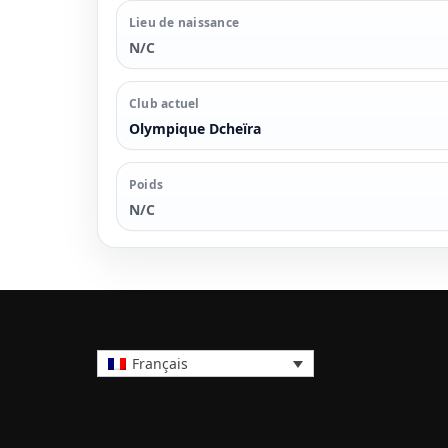
Lieu de naissance
N/C
Club actuel
Olympique Dcheïra
Poids
N/C
Français