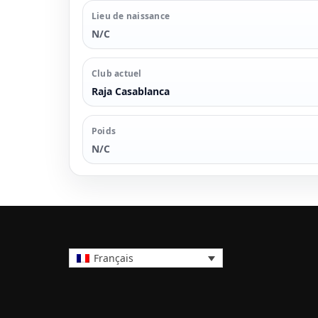
Lieu de naissance
N/C
Club actuel
Raja Casablanca
Poids
N/C
Français