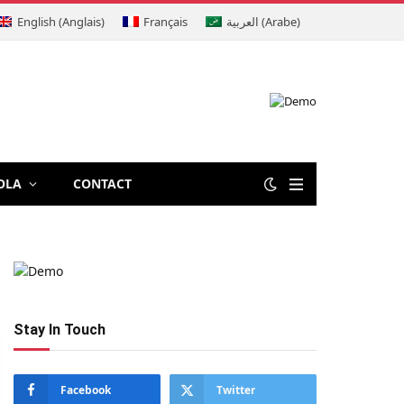
English
(
Anglais
)
Français
العربية
(
Arabe
)
OLA
CONTACT
Stay In Touch
Facebook
Twitter