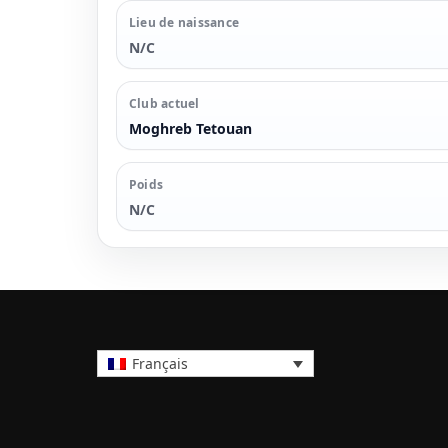
Lieu de naissance
N/C
Club actuel
Moghreb Tetouan
Poids
N/C
Français