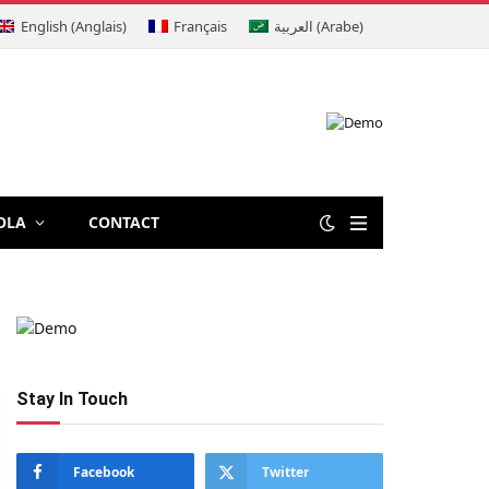
English
(
Anglais
)
Français
العربية
(
Arabe
)
OLA
CONTACT
Stay In Touch
Facebook
Twitter