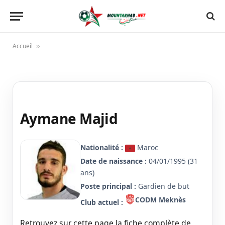
Accueil
»
Aymane Majid
Nationalité :
Maroc
Date de naissance :
04/01/1995 (31
ans)
Poste principal :
Gardien de but
CODM Meknès
Club actuel :
Retrouvez sur cette page la fiche complète de