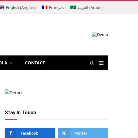
English
(
Anglais
)
Français
العربية
(
Arabe
)
OLA
CONTACT
Stay In Touch
Facebook
Twitter