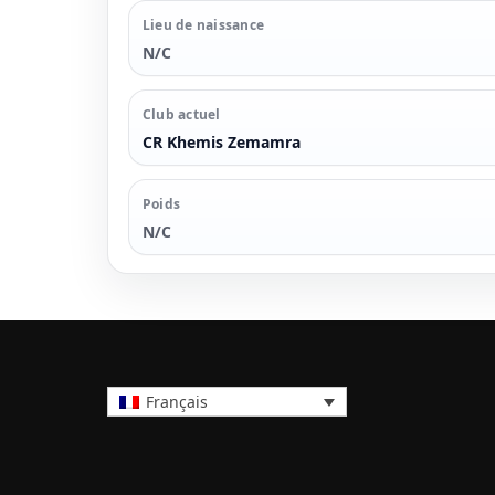
Lieu de naissance
N/C
Club actuel
CR Khemis Zemamra
Poids
N/C
Français