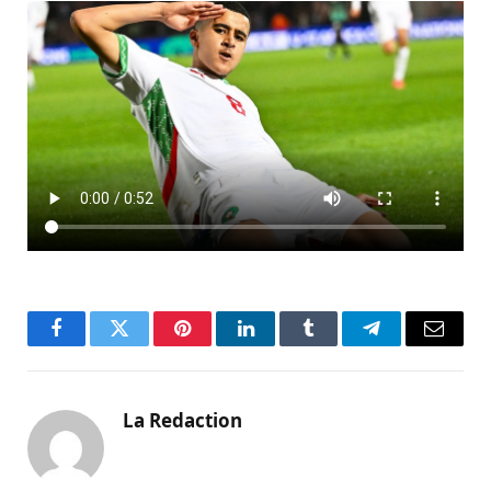
Facebook
Twitter
Pinterest
LinkedIn
Tumblr
Telegram
Email
La Redaction