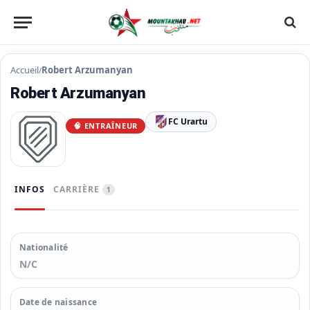
Accueil
Robert Arzumanyan
/
Robert Arzumanyan
FC Urartu
🧠 ENTRAÎNEUR
INFOS
CARRIÈRE
1
Nationalité
N/C
Date de naissance