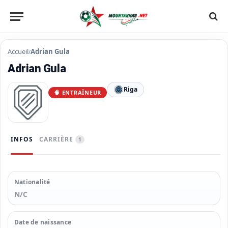
Accueil
Adrian Gula
/
Adrian Gula
Riga
🧠 ENTRAÎNEUR
INFOS
CARRIÈRE
1
Nationalité
N/C
Date de naissance