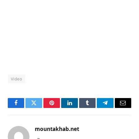
Video
Facebook
Twitter
Pinterest
LinkedIn
Tumblr
Telegram
Email
mountakhab.net