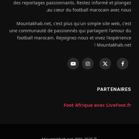
des reportages passionnants. Restez informé et plongez
au cœur du football marocain avec nous.
Mountakhab.net, c'est plus qu'un simple site web, c'est
une communauté de passionnés qui partagent l'amour du
football marocain. Rejoignez-nous et vivez l'expérience
Mountakhab.net !
فيسبوك
X
الانستغرام
يوتيوب
(Twitter)
PARTENAIRES
Foot Afrique avec LiveFoot.fr
© 2001-2025 Mountakhab.net