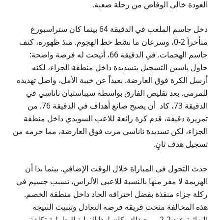
العودة خالي الوفاض من رحلة صعبة.
دخل جاسم الملعب في الدقيقة 64 بينما كان ستراسبورغ
متأخراً 2-0، وسرعان ما نشط خط الهجوم. منذ ظهوره، كثف
جاسم الهجمات. في الدقيقة 66، أتيحت له فرصة واضحة:
حاول ياسين التسجيل بتسديدة داخل منطقة الجزاء، لكنه
أرسل الكرة فوق العارضة. بعيداً عن خيبة الأمل، واصل تهديده
للمرمى. بعد تقليص الفارق بواسطة سيباستيان ناناسي في
الدقيقة 73، كاد أن يصبح صانع أهداف في الدقيقة 76. من
تمريرة دقيقة، قدم كرة رائعة للاعب السويدي داخل منطقة
الجزاء، لكن تسديدة ناناسي مرت فوق العارضة، مما حرمه من
تسجيل هدف ثانٍ.
حدث التحول في المباراة خلال الوقت الإضافي. بينما بدا أن
الهزيمة لا مفر منها بالنسبة للاعبي الألزاس، تسبب جسيم في
ركلة جزاء منقذة بفضل اختراقه الحاد داخل منطقة الخصم.
هذه المخالفة منحت فريقه فرصة التعادل وتثبيت النتيجة
النهائية عند 2-2. ومع ذلك، كان لهذا النهاية البطولية تكلفة