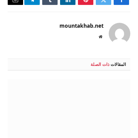
فيسبوك
تويتر
بينتيريست
لينكدإن
Tumblr
تيلقرام
البريد
الإلكتر
mountakhab.net
موقع
الويب
المقالات
ذات الصلة