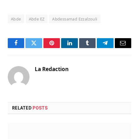
Abde
Abde EZ
Abdessamad Ezzalzouli
Facebook
Twitter
Pinterest
LinkedIn
Tumblr
Telegram
Email
La Redaction
RELATED
POSTS