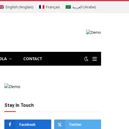
English
(
Anglais
)
Français
العربية
(
Arabe
)
OLA
CONTACT
Stay In Touch
Facebook
Twitter