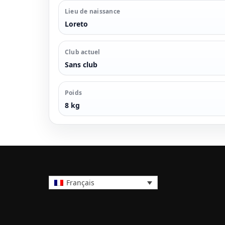
Lieu de naissance
Loreto
Club actuel
Sans club
Poids
8 kg
Français