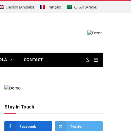
English
(
Anglais
)
Français
العربية
(
Arabe
)
OLA
CONTACT
Stay In Touch
Facebook
Twitter