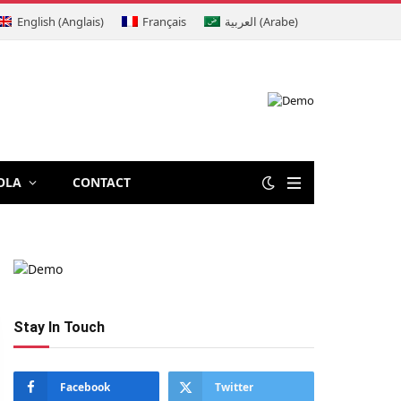
English
(
Anglais
)
Français
العربية
(
Arabe
)
OLA
CONTACT
Stay In Touch
Facebook
Twitter