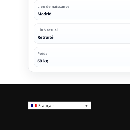
Lieu de naissance
Madrid
Club actuel
Retraité
Poids
69 kg
Français