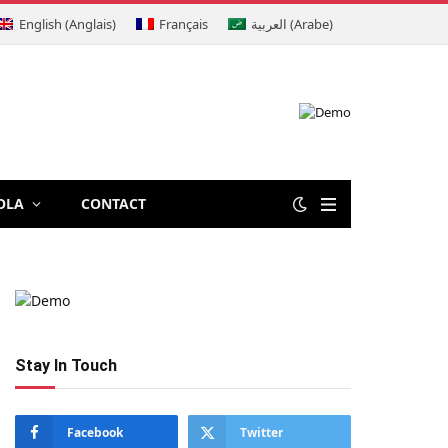
English
(
Anglais
)
Français
العربية
(
Arabe
)
OLA
CONTACT
Stay In Touch
Facebook
Twitter