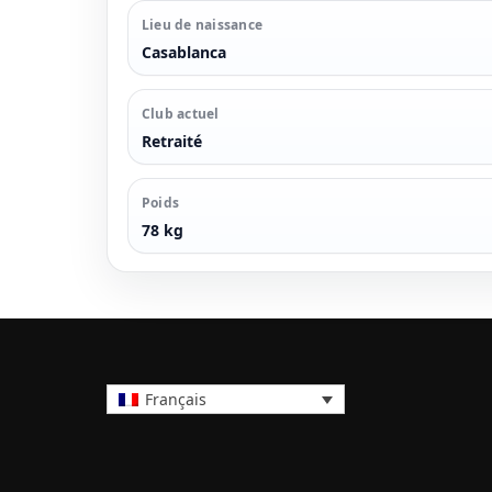
Lieu de naissance
Casablanca
Club actuel
Retraité
Poids
78 kg
Français