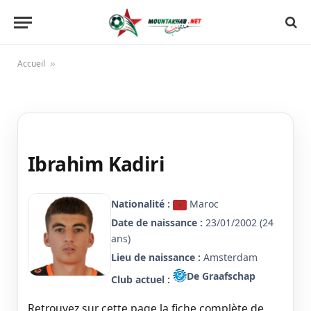
Accueil
»
Ibrahim Kadiri
Nationalité :
Maroc
Date de naissance :
23/01/2002 (24
ans)
Lieu de naissance :
Amsterdam
De Graafschap
Club actuel :
Retrouvez sur cette page la fiche complète de