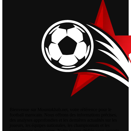
Bienvenue sur Mountakhab.net, votre référence pour le
football marocain. Nous offrons des informations précises,
des analyses approfondies et les dernières actualités sur les
joueurs, les équipes nationales, les championnats et les
compétitions marocaines. Notre équipe dédiée vous apporte