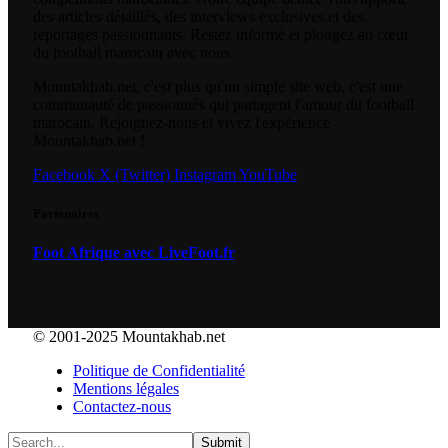
des articles détaillés, des interviews exclusives et des
reportages passionnants. Restez informé et plongez au cœur
du football marocain avec nous.
Mountakhab.net, c'est plus qu'un simple site web, c'est une
communauté de passionnés qui partagent l'amour du football
marocain. Rejoignez-nous et vivez l'expérience
Mountakhab.net !
Facebook
X (Twitter)
Instagram
YouTube
Partenaires
Foot Afrique avec LiveFoot.fr
© 2001-2025 Mountakhab.net
Politique de Confidentialité
Mentions légales
Contactez-nous
Submit