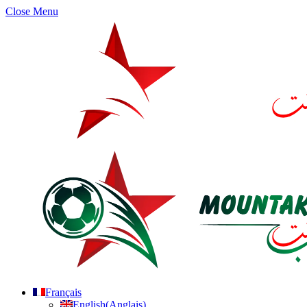
Close Menu
Français
English
(
Anglais
)