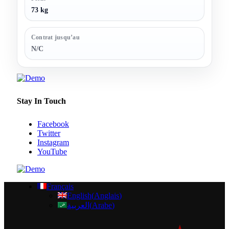
73 kg
Contrat jusqu’au
N/C
Stay In Touch
Facebook
Twitter
Instagram
YouTube
Français
English
(
Anglais
)
العربية
(
Arabe
)