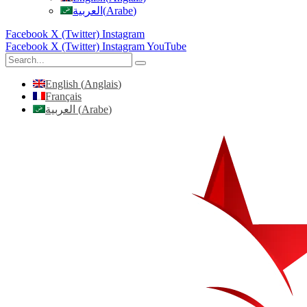
العربية
(
Arabe
)
Facebook
X (Twitter)
Instagram
Facebook
X (Twitter)
Instagram
YouTube
English
(
Anglais
)
Français
العربية
(
Arabe
)