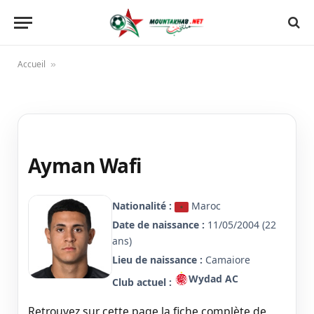
Accueil
»
Ayman Wafi
Nationalité :
Maroc
Date de naissance :
11/05/2004 (22
ans)
Lieu de naissance :
Camaiore
Wydad AC
Club actuel :
Retrouvez sur cette page la fiche complète de