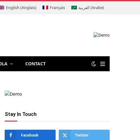
English
(
Anglais
)
Français
العربية
(
Arabe
)
OLA
CONTACT
Stay In Touch
Facebook
Twitter