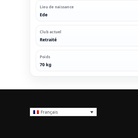
Lieu de naissance
Ede
Club actuel
Retraité
Poids
70 kg
Français