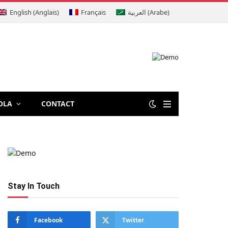
English
(
Anglais
)
Français
العربية
(
Arabe
)
OLA
CONTACT
Stay In Touch
Facebook
Twitter