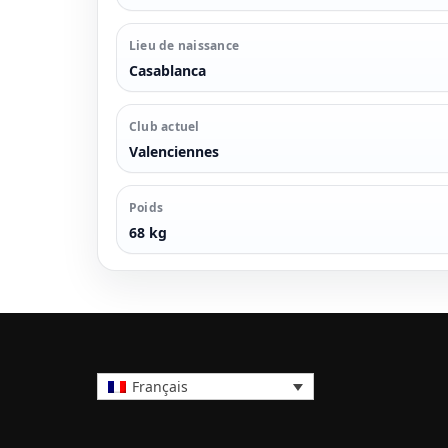
Lieu de naissance
Casablanca
Club actuel
Valenciennes
Poids
68 kg
Français