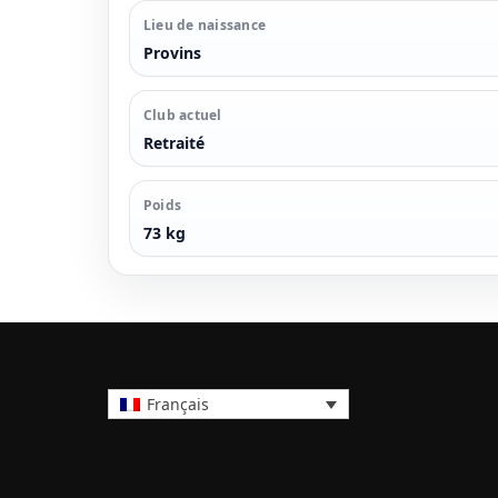
Lieu de naissance
Provins
Club actuel
Retraité
Poids
73 kg
Français