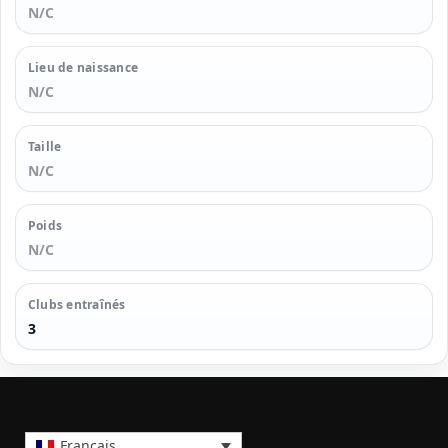
N/C
Lieu de naissance
N/C
Taille
N/C
Poids
N/C
Clubs entraînés
3
Français