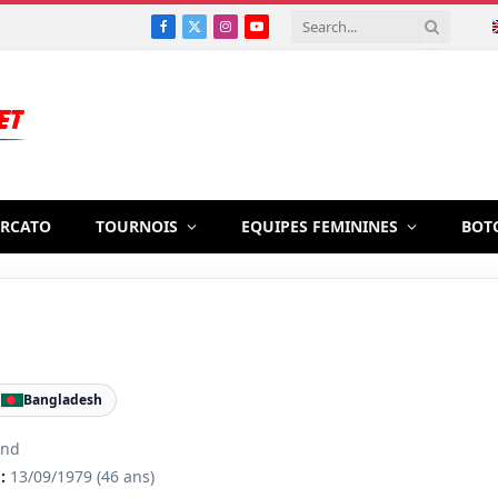
Facebook
X
Instagram
YouTube
(Twitter)
RCATO
TOURNOIS
EQUIPES FEMININES
BOT
Bangladesh
and
:
13/09/1979
(46 ans)